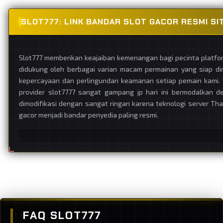
SLOT777: LINK BANDAR SLOT GACOR RESMI SIT
Slot777 memberikan keajaiban kemenangan bagi pecinta platfor
didukung oleh berbagai varian macam permainan yang siap di
kepercayaan dan perlingundan keamanan setiap pemain kami. S
provider slot7777 sangat gampang jp hari ini bermodalkan d
dimodifikasi dengan sangat ringan karena teknologi server Thai
gacor menjadi bandar penyedia paling resmi.
FAQ SLOT777