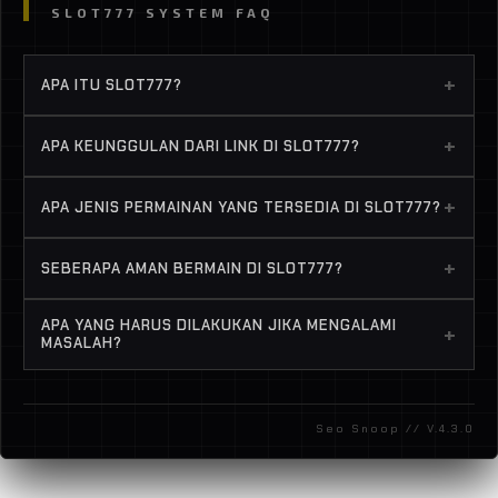
SLOT777 SYSTEM FAQ
+
APA ITU SLOT777?
Slot777 merupakan situs slot gacor yang
+
APA KEUNGGULAN DARI LINK DI SLOT777?
menyediakan akses eksklusif untuk depo 10k dan
pengalaman bermain menggunakan server
SLOT777 Link memberikan akses cepat ke
+
APA JENIS PERMAINAN YANG TERSEDIA DI SLOT777?
Thailand semakin mudah untuk cuan maxwin paling
permainan slot yang gacor, meningkatkan peluang
gede hari ini via link resmi bandar slot online.
menang Anda dengan pengalaman bermain yang
SLOT777 menawarkan berbagai permainan slot
+
SEBERAPA AMAN BERMAIN DI SLOT777?
seru!
dengan tema menarik dan fitur bonus yang
membuat setiap putaran semakin mengasyikkan!
SLOT777 mengutamakan keamanan! Dengan
APA YANG HARUS DILAKUKAN JIKA MENGALAMI
+
teknologi enkripsi modern, data dan transaksi Anda
MASALAH?
dilindungi, memastikan pengalaman bermain yang
Tim layanan pelanggan SLOT777 siap membantu
nyaman.
Anda 24/7 melalui live chat atau email. SLOT777
Seo Snoop // V.4.3.0
berkomitmen untuk memberikan solusi cepat untuk
semua pertanyaan Anda.