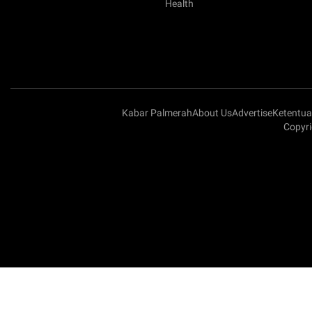
Health
Kabar Palmerah
About Us
Advertise
Ketentu
Copyri