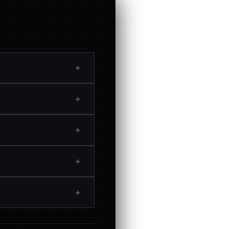
+
an pengalaman bermain
+
nk resmi bandar slot
uang menang Anda
+
ng membuat setiap
+
 Anda dilindungi,
+
. SLOT777 berkomitmen