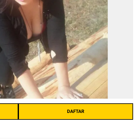
DAFTAR