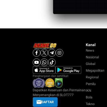
Kanal
News
Nasional
Global
Megapolitan
Penghargaan dan sertifikat:
Regional
Pemilu
Dapatkan Keseruan dan Permainan
IKN
Menyenangkan di SLOT777
Bola
DAFTAR
Tekno