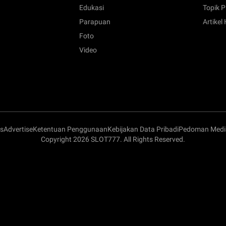
Edukasi
Topik P
Parapuan
Artikel
Foto
Video
s
Advertise
Ketentuan Penggunaan
Kebijakan Data Pribadi
Pedoman Media
Copyright 2026 SLOT777. All Rights Reserved.