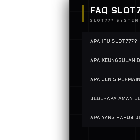
FAQ SLOT
SLOT777 SYSTEM
APA ITU SLOT777?
Slot777 merupakan si
APA KEUNGGULAN DA
menggunakan server T
online.
SLOT777 Link member
APA JENIS PERMAI
dengan pengalaman b
SLOT777 menawarkan 
SEBERAPA AMAN BE
putaran semakin men
SLOT777 mengutamakan
APA YANG HARUS D
memastikan pengala
Tim layanan pelangg
untuk memberikan sol