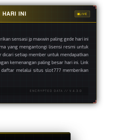
HARI INI
LIVE
an sensasi jp maxwin paling gede hari ini
ama yang mengantongi lisensi resmi untuk
ar dicari setiap member untuk mendapatkan
gan kemenangan paling besar hari ini. Link
i daftar melalui situs slot777 memberikan
ENCRYPTED DATA // V.4.3.0