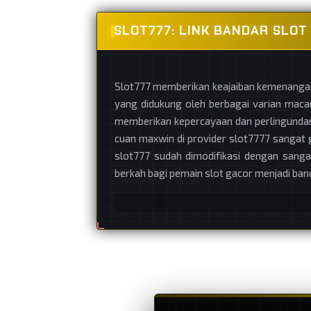
SLOT777: LINK BANDAR SLOT 
Slot777 memberikan keajaiban kemenangan 
yang didukung oleh berbagai varian maca
memberikan kepercayaan dan perlingundan 
cuan maxwin di provider slot7777 sangat g
slot777 sudah dimodifikasi dengan sangat
berkah bagi pemain slot gacor menjadi band