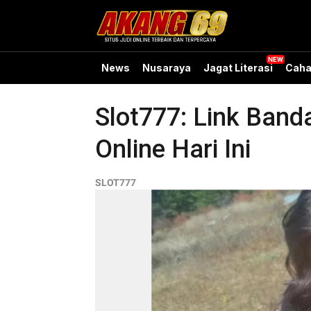
News
Nusaraya
Jagat Literasi
Caha
Slot777: Link Band
Online Hari Ini
SLOT777