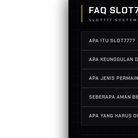
FAQ SLOT
SLOT777 SYSTEM
APA ITU SLOT777?
Slot777 merupakan si
APA KEUNGGULAN DA
menggunakan server T
online.
SLOT777 Link member
APA JENIS PERMAI
dengan pengalaman b
SLOT777 menawarkan 
SEBERAPA AMAN BE
putaran semakin men
SLOT777 mengutamakan
APA YANG HARUS D
memastikan pengala
Tim layanan pelangg
untuk memberikan sol