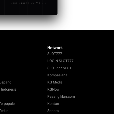
Seo Snoop // V.4.3.0
Network
SLOT777
LOGIN SLOT777
SLOT777 SLOT
Kompasiana
Jepang
KG Media
 Indonesia
KGNow!
Pasangiklan.com
 Terpopuler
Kontan
Terkini
Sonora