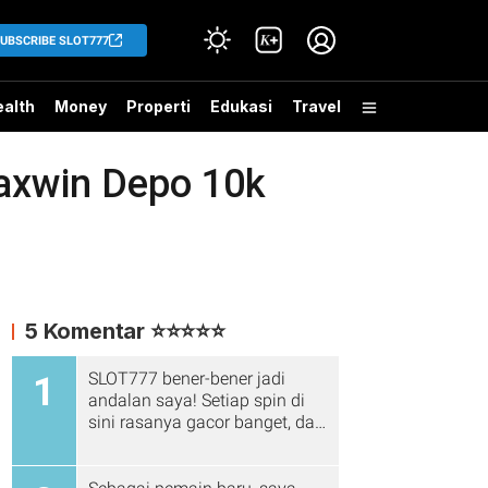
UBSCRIBE SLOT777
alth
Money
Properti
Edukasi
Travel
Maxwin Depo 10k
5 Komentar ⭐⭐⭐⭐⭐
SLOT777 bener-bener jadi
1
andalan saya! Setiap spin di
sini rasanya gacor banget, dan
Maxwin-nya meledak! Saya
udah menang banyak dan
pastinya bakal rekomendasi ke