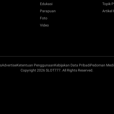
Edukasi
Topik P
Parapuan
Artikel
Foto
Video
s
Advertise
Ketentuan Penggunaan
Kebijakan Data Pribadi
Pedoman Media
Copyright 2026 SLOT777. All Rights Reserved.