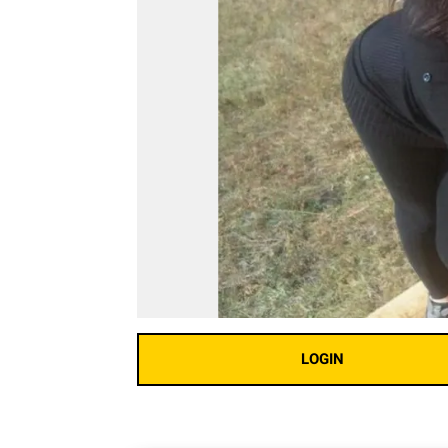
LOGIN